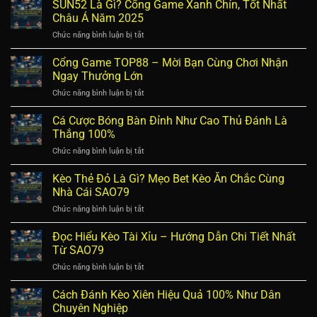
Game
SUN52 Là Gì? Cổng Game Xanh Chín, Tốt Nhất
Hôm
Bài
Nay
Châu Á Năm 2025
–
Cùng
Chức năng bình luận bị tắt
ở
Cổng
Siêu
SUN52
Game
Nổ
Là
Cổng Game TOP88 – Mời Bạn Cùng Chơi Nhận
Đổi
Hũ
Gì?
Thưởng
Ngay Thưởng Lớn
Cổng
Uy
Chức năng bình luận bị tắt
ở
Game
Tín
Cổng
Xanh
Số
Game
Cá Cược Bóng Bàn Đỉnh Như Cao Thủ Đánh Là
Chín,
1
TOP88
Tốt
Thắng 100%
Macao
–
Nhất
Chức năng bình luận bị tắt
ở
Mời
Châu
Cá
Bạn
Á
Cược
Kèo Thẻ Đỏ Là Gì? Mẹo Bet Kèo Ăn Chắc Cùng
Cùng
Năm
Bóng
Chơi
Nhà Cái SAO79
2025
Bàn
Nhận
Chức năng bình luận bị tắt
ở
Đỉnh
Ngay
Kèo
Như
Thưởng
Thẻ
Đọc Hiểu Kèo Tài Xỉu – Hướng Dẫn Chi Tiết Nhất
Cao
Lớn
Đỏ
Thủ
Từ SAO79
Là
Đánh
Chức năng bình luận bị tắt
ở
Gì?
Là
Đọc
Mẹo
Thắng
Hiểu
Cách Đánh Kèo Xiên Hiệu Quả 100% Như Dân
Bet
100%
Kèo
Kèo
Chuyên Nghiệp
Tài