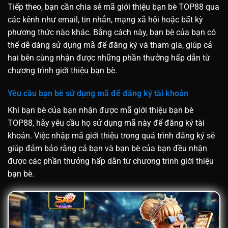
Tiếp theo, bạn cần chia sẻ mã giới thiệu bạn bè TOP88 qua
các kênh như email, tin nhắn, mạng xã hội hoặc bất kỳ
phương thức nào khác. Bằng cách này, bạn bè của bạn có
thể dễ dàng sử dụng mã để đăng ký và tham gia, giúp cả
hai bên cùng nhận được những phần thưởng hấp dẫn từ
chương trình giới thiệu bạn bè.
Yêu cầu bạn bè sử dụng mã để đăng ký tài khoản
Khi bạn bè của bạn nhận được mã giới thiệu bạn bè
TOP88, hãy yêu cầu họ sử dụng mã này để đăng ký tài
khoản. Việc nhập mã giới thiệu trong quá trình đăng ký sẽ
giúp đảm bảo rằng cả bạn và bạn bè của bạn đều nhận
được các phần thưởng hấp dẫn từ chương trình giới thiệu
bạn bè.