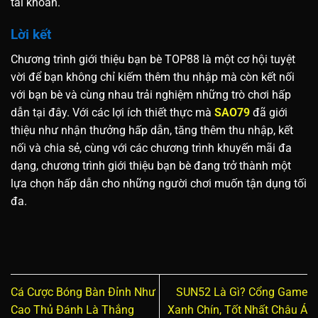
tài khoản.
Lời kết
Chương trình giới thiệu bạn bè TOP88 là một cơ hội tuyệt
vời để bạn không chỉ kiếm thêm thu nhập mà còn kết nối
với bạn bè và cùng nhau trải nghiệm những trò chơi hấp
dẫn tại đây. Với các lợi ích thiết thực mà
SAO79
đã giới
thiệu như nhận thưởng hấp dẫn, tăng thêm thu nhập, kết
nối và chia sẻ, cùng với các chương trình khuyến mãi đa
dạng, chương trình giới thiệu bạn bè đang trở thành một
lựa chọn hấp dẫn cho những người chơi muốn tận dụng tối
đa.
Cá Cược Bóng Bàn Đỉnh Như
SUN52 Là Gì? Cổng Game
Cao Thủ Đánh Là Thắng
Xanh Chín, Tốt Nhất Châu Á