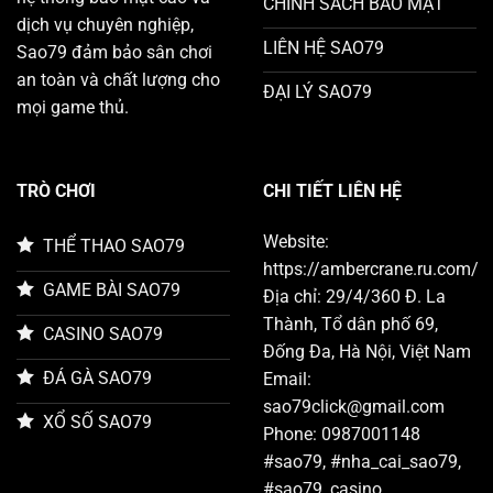
CHÍNH SÁCH BẢO MẬT
dịch vụ chuyên nghiệp,
LIÊN HỆ SAO79
Sao79 đảm bảo sân chơi
an toàn và chất lượng cho
ĐẠI LÝ SAO79
mọi game thủ.
TRÒ CHƠI
CHI TIẾT LIÊN HỆ
Website:
THỂ THAO SAO79
https://ambercrane.ru.com/
GAME BÀI SAO79
Địa chỉ: 29/4/360 Đ. La
Thành, Tổ dân phố 69,
CASINO SAO79
Đống Đa, Hà Nội, Việt Nam
ĐÁ GÀ SAO79
Email:
sao79click@gmail.com
XỔ SỐ SAO79
Phone: 0987001148
#sao79, #nha_cai_sao79,
#sao79_casino,