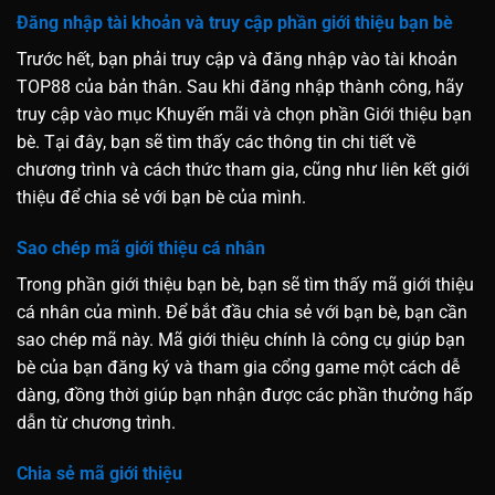
Đăng nhập tài khoản và truy cập phần giới thiệu bạn bè
Trước hết, bạn phải truy cập và đăng nhập vào tài khoản
TOP88 của bản thân. Sau khi đăng nhập thành công, hãy
truy cập vào mục Khuyến mãi và chọn phần Giới thiệu bạn
bè. Tại đây, bạn sẽ tìm thấy các thông tin chi tiết về
chương trình và cách thức tham gia, cũng như liên kết giới
thiệu để chia sẻ với bạn bè của mình.
Sao chép mã giới thiệu cá nhân
Trong phần giới thiệu bạn bè, bạn sẽ tìm thấy mã giới thiệu
cá nhân của mình. Để bắt đầu chia sẻ với bạn bè, bạn cần
sao chép mã này. Mã giới thiệu chính là công cụ giúp bạn
bè của bạn đăng ký và tham gia cổng game một cách dễ
dàng, đồng thời giúp bạn nhận được các phần thưởng hấp
dẫn từ chương trình.
Chia sẻ mã giới thiệu