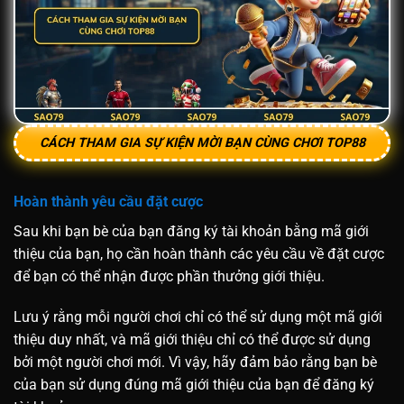
CÁCH THAM GIA SỰ KIỆN MỜI BẠN CÙNG CHƠI TOP88
Hoàn thành yêu cầu đặt cược
Sau khi bạn bè của bạn đăng ký tài khoản bằng mã giới
thiệu của bạn, họ cần hoàn thành các yêu cầu về đặt cược
để bạn có thể nhận được phần thưởng giới thiệu.
Lưu ý rằng mỗi người chơi chỉ có thể sử dụng một mã giới
thiệu duy nhất, và mã giới thiệu chỉ có thể được sử dụng
bởi một người chơi mới. Vì vậy, hãy đảm bảo rằng bạn bè
của bạn sử dụng đúng mã giới thiệu của bạn để đăng ký