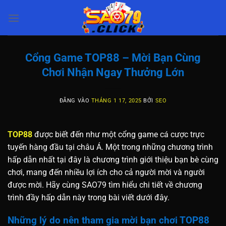
Bỏ
qua
nội
dung
Cổng Game TOP88 – Mời Bạn Cùng
Chơi Nhận Ngay Thưởng Lớn
ĐĂNG VÀO
THÁNG 1 17, 2025
BỞI
SEO
TOP88
được biết đến như một cổng game cá cược trực
tuyến hàng đầu tại châu Á. Một trong những chương trình
hấp dẫn nhất tại đây là chương trình giới thiệu bạn bè cùng
chơi, mang đến nhiều lợi ích cho cả người mời và người
được mời. Hãy cùng SAO79 tìm hiểu chi tiết về chương
trình đầy hấp dẫn này trong bài viết dưới đây.
Những lý do nên tham gia mời bạn chơi TOP88