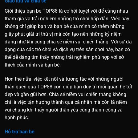
Giao lưu và chia sẻ
Giới thiệu bạn bè TOP88 là cơ hội tuyệt vời để cùng nhau
tham gia và trải nghiệm những trò chơi hấp dẫn. Việc này
không chỉ giúp bạn và bạn bè của mình có thêm những
giây phút giải trí thú vị mà còn tạo nên những kỷ niệm
đáng nhớ khi cùng chia sẻ niềm vui chiến thắng. Với sự đa
dạng của các trò chơi và dịch vụ trên sân chơi này, bạn có
thể dễ dàng tìm thấy những trải nghiệm phù hợp với sở
thích của mình và bạn bè.
Hơn thế nữa, việc kết nối và tương tác với những người
thân quen qua TOP88 còn giúp bạn duy trì mối quan hệ tốt
đẹp và gần gũi hơn. Chia sẻ niềm vui chiến thắng không
chỉ là việc tận hưởng thành quả cá nhân mà còn là niềm
vui chung khi thấy người thân yêu cùng thành công và
hạnh phúc.
Hỗ trợ bạn bè